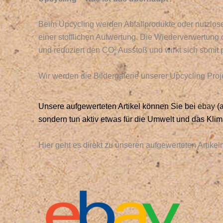
Beim Upcycling werden Abfallprodukte oder nutzlos
einer stofflichen Aufwertung. Die Wiederverwertung
und reduziert den CO² Ausstoß und wirkt sich somit 
Wir werden die Bildergalerie unserer Upcycling Proj
Unsere aufgewerteten Artikel können Sie bei
ebay
(
sondern tun aktiv etwas für die Umwelt und das Klim
Hier geht es direkt zu unseren aufgewerteten Artikel