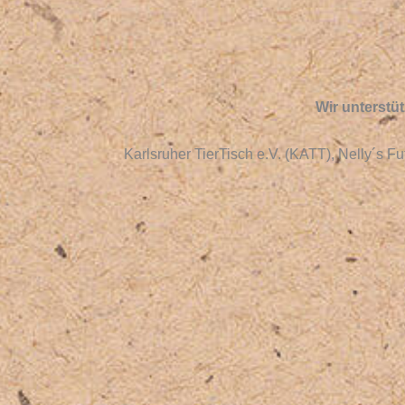
Wir unterstü
Karlsruher TierTisch e.V. (KATT), Nelly´s F