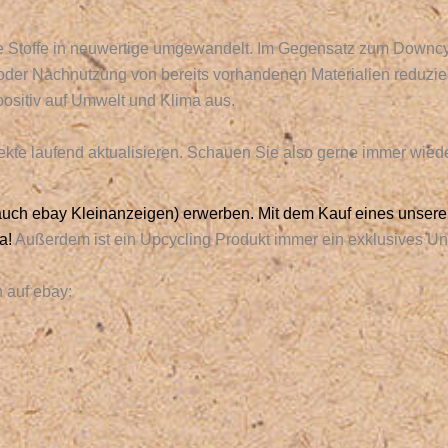
e Stoffe in neuwertige umgewandelt. Im Gegensatz zum Downcy
 oder Nachnutzung von bereits vorhandenen Materialien reduzier
positiv auf Umwelt und Klima aus.
ekte laufend aktualisieren. Schauen Sie also gerne immer wiede
auch e
bay Kleinanzeigen) erwerben.
Mit dem Kauf eines unserer
a!
Außerdem ist ein Upcycling Produkt immer ein exklusives Uni
n auf ebay: