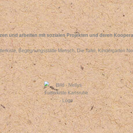
tzen und arbeiten mit sozialen Projekten und deren Koopera
utterkiste, Begegnungsstätte Mensch, Die Tafel, Kindergarten N