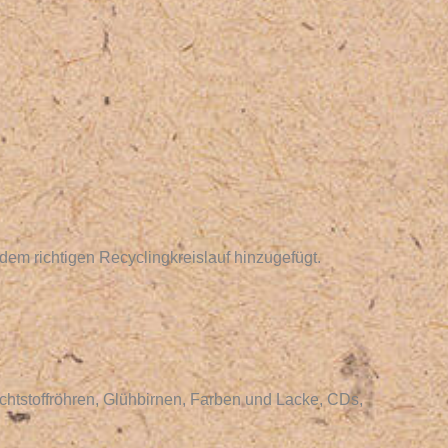
dem richtigen Recyclingkreislauf hinzugefügt.
htstoffröhren, Glühbirnen, Farben und Lacke, CDs,