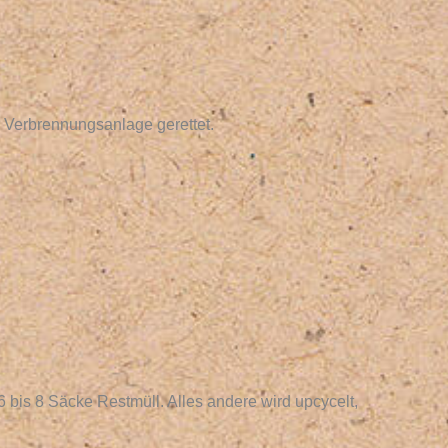
r Verbrennungsanlage gerettet.
is 8 Säcke Restmüll. Alles andere wird upcycelt,