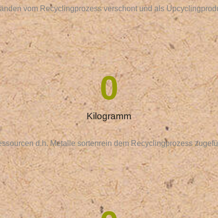
nden vom Recyclingprozess verschont und als Upcyclingprodu
0
Kilogramm
ssourcen d.h. Metalle sortenrein dem
Recyclingprozess
zugefü