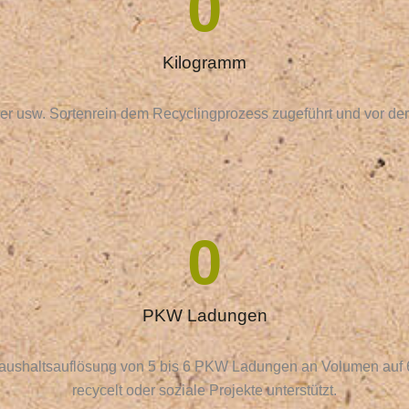
0
Kilogramm
pier usw. Sortenrein dem Recyclingprozess zugeführt und vor de
0
PKW Ladungen
ushaltsauflösung von 5 bis 6 PKW Ladungen an Volumen auf 6 b
recycelt oder soziale Projekte unterstützt.